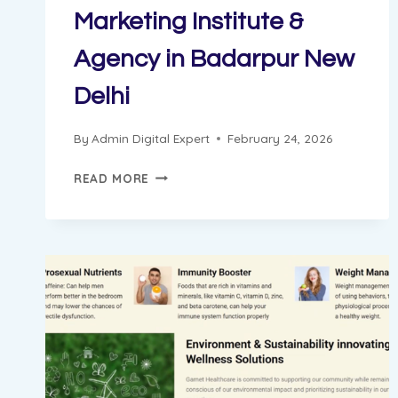
Marketing Institute &
Agency in Badarpur New
Delhi
By
Admin Digital Expert
February 24, 2026
ABHISHEK
READ MORE
PROGRESS
REPORT
||
DIGITAL
MARKETING
INSTITUTE
&
AGENCY
IN
BADARPUR