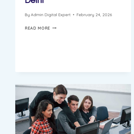
Delhi
By
Admin Digital Expert
February 24, 2026
SAURABH
READ MORE
PROGRESS
REPORT
||
DIGITAL
MARKETING
INSTITUTE
&
AGENCY
IN
BADARPUR
NEW
DELHI