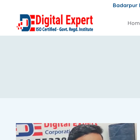
Skip
Badarpur
to
content
Hom