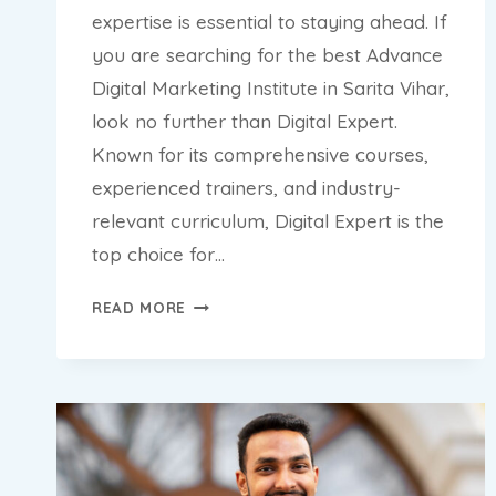
expertise is essential to staying ahead. If
you are searching for the best Advance
Digital Marketing Institute in Sarita Vihar,
look no further than Digital Expert.
Known for its comprehensive courses,
experienced trainers, and industry-
relevant curriculum, Digital Expert is the
top choice for…
NO.1
READ MORE
ADVANCE
DIGITAL
MARKETING
INSTITUTE
IN
SARITA
VIHAR