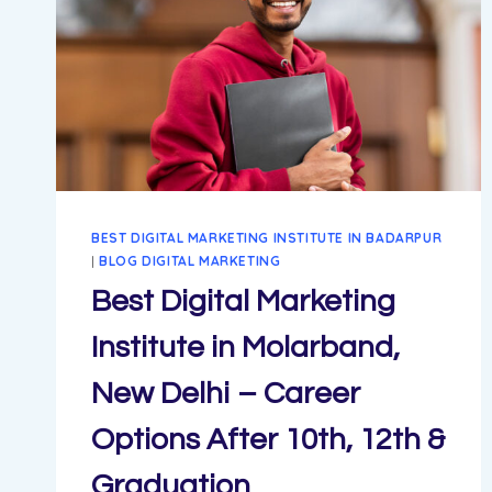
–
WHY
DIGITAL
EXPERT
IS
THE
BEST
BEST DIGITAL MARKETING INSTITUTE IN BADARPUR
|
BLOG DIGITAL MARKETING
Best Digital Marketing
Institute in Molarband,
New Delhi – Career
Options After 10th, 12th &
Graduation